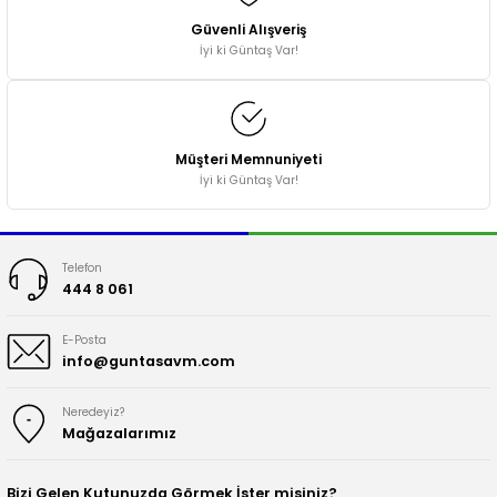
Güvenli Alışveriş
İyi ki Güntaş Var!
Müşteri Memnuniyeti
İyi ki Güntaş Var!
Telefon
444 8 061
E-Posta
info@guntasavm.com
Neredeyiz?
Mağazalarımız
Bizi Gelen Kutunuzda Görmek İster misiniz?