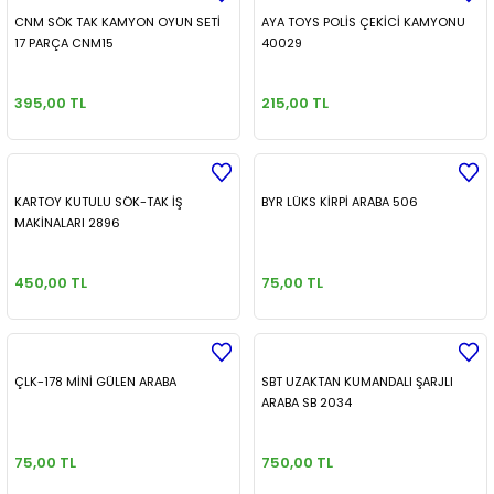
Salon Mobilya
Tornavida & Tornavida Setleri
Mobilya Hırdavatları
Proje & Resim Çantaları
Puzzle & Puzzle Aksesuarları
CNM SÖK TAK KAMYON OYUN SETİ
AYA TOYS POLİS ÇEKİCİ KAMYONU
17 PARÇA CNM15
40029
Şamdan & Mumluk
Zımba Tabancası & Aksesuarları
Motor ve Makine Yağları & Aksesuarla
Resim Boyaları
Toplar
395,00 TL
215,00 TL
Sticker & Folyolar
Motosiklet & Bisiklet Aksesuarları
Sticker & Okul Etiketleri
Tablo & Panolar
Pompalar & Aksesuarları
KARTOY KUTULU SÖK-TAK İŞ
BYR LÜKS KİRPİ ARABA 506
MAKİNALARI 2896
Vazolar & Aksesuarları
Silikon & Mastikler
450,00 TL
75,00 TL
Yapay Çiçek & Saksılar
Takım Çantası & Avadanlıklar
Taşıma Ekipmanları & Aksesuarları
ÇLK-178 MİNİ GÜLEN ARABA
SBT UZAKTAN KUMANDALI ŞARJLI
Yapıştırıcı & Bantlar
ARABA SB 2034
75,00 TL
750,00 TL