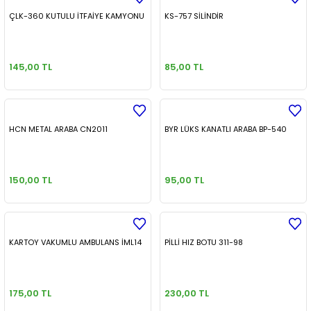
ÇLK-360 KUTULU İTFAİYE KAMYONU
KS-757 SİLİNDİR
145,00 TL
85,00 TL
HCN METAL ARABA CN2011
BYR LÜKS KANATLI ARABA BP-540
150,00 TL
95,00 TL
KARTOY VAKUMLU AMBULANS İML14
PİLLİ HIZ BOTU 311-98
175,00 TL
230,00 TL