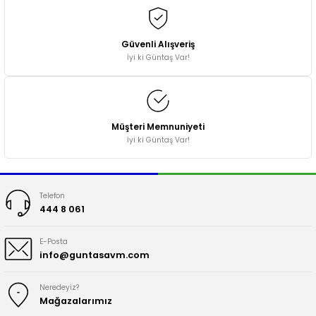
Güvenli Alışveriş
İyi ki Güntaş Var!
Müşteri Memnuniyeti
İyi ki Güntaş Var!
Telefon
444 8 061
E-Posta
info@guntasavm.com
Neredeyiz?
Mağazalarımız