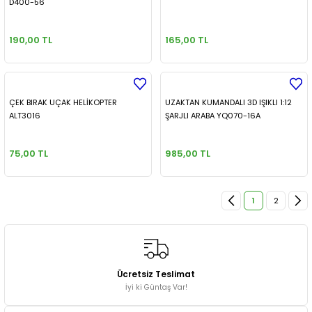
D400-56
190,00 TL
165,00 TL
ÇEK BIRAK UÇAK HELİKOPTER
UZAKTAN KUMANDALI 3D IŞIKLI 1:12
ALT3016
ŞARJLI ARABA YQ070-16A
75,00 TL
985,00 TL
1
2
Ücretsiz Teslimat
İyi ki Güntaş Var!