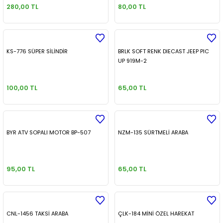
280,00 TL
80,00 TL
KS-776 SÜPER SİLİNDİR
BRLK SOFT RENK DIECAST JEEP PIC
UP 919M-2
100,00 TL
65,00 TL
BYR ATV SOPALI MOTOR BP-507
NZM-135 SÜRTMELİ ARABA
95,00 TL
65,00 TL
CNL-1456 TAKSİ ARABA
ÇLK-184 MİNİ ÖZEL HAREKAT