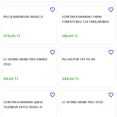
PİLLİ İŞ MAKİNELERİ 49A.B.C.D
UZAKTAN KUMANDALI YARIM
FONKSİYONLU 1:24 YARIŞ ARABASI
475,00 TL
195,00 TL
LC SEVİMLİ ARABA TEKLİ KIRMIZI
PİLLİ MOTOR YAT 311-89
31122
99,00 TL
299,00 TL
UZAKTAN KUMANDALI ŞARJLI
LC SEVİMLİ ARABA TEKLİ 31120
YÜZEBİLEN VATOZ 18005-31