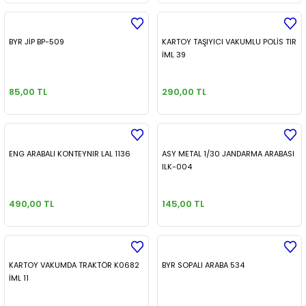
BYR JİP BP-509
KARTOY TAŞIYICI VAKUMLU POLİS TIR
İML 39
85,00 TL
290,00 TL
ENG ARABALI KONTEYNIR LAL 1136
ASY METAL 1/30 JANDARMA ARABASI
ILK-004
490,00 TL
145,00 TL
KARTOY VAKUMDA TRAKTÖR K0682
BYR SOPALI ARABA 534
İML 11