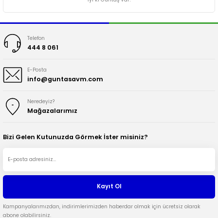
Telefon
444 8 061
E-Posta
info@guntasavm.com
Neredeyiz?
Mağazalarımız
Bizi Gelen Kutunuzda Görmek İster misiniz?
Kayıt Ol
Kampanyalarımızdan, indirimlerimizden haberdar olmak için ücretsiz olarak
abone olabilirsiniz.