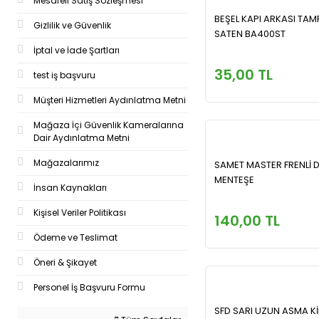
Mesafeli Satış Sözleşmesi
BEŞEL KAPI ARKASI TA
Gizlilik ve Güvenlik
SATEN BA400ST
İptal ve İade Şartları
35,00 TL
test iş başvuru
Müşteri Hizmetleri Aydınlatma Metni
Mağaza İçi Güvenlik Kameralarına
Dair Aydınlatma Metni
Mağazalarımız
SAMET MASTER FRENLİ 
MENTEŞE
İnsan Kaynakları
Kişisel Veriler Politikası
140,00 TL
Ödeme ve Teslimat
Öneri & Şikayet
Personel İş Başvuru Formu
SFD SARI UZUN ASMA Kİ