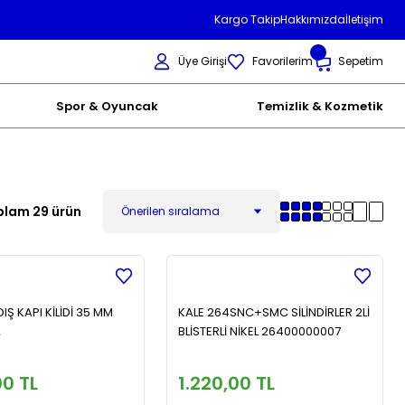
Kargo Takip
Hakkımızda
İletişim
Üye Girişi
Favorilerim
Sepetim
Spor & Oyuncak
Temizlik & Kozmetik
plam 29 ürün
DIŞ KAPI KİLİDİ 35 MM
KALE 264SNC+SMC SİLİNDİRLER 2Lİ
2
BLİSTERLİ NİKEL 26400000007
00 TL
1.220,00 TL