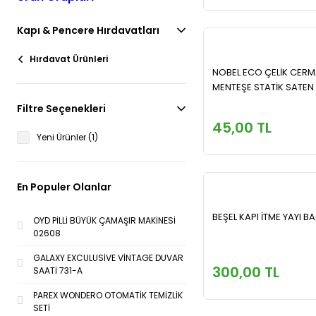
Kapı & Pencere Hırdavatları
Hırdavat Ürünleri
NOBEL ECO ÇELİK CER
MENTEŞE STATİK SATEN
Filtre Seçenekleri
45,00 TL
Yeni Ürünler (1)
En Populer Olanlar
BEŞEL KAPI İTME YAYI B
OYD PİLLİ BÜYÜK ÇAMAŞIR MAKİNESİ
02608
GALAXY EXCULUSİVE VİNTAGE DUVAR
300,00 TL
SAATİ 731-A
PAREX WONDERO OTOMATİK TEMİZLİK
SETİ