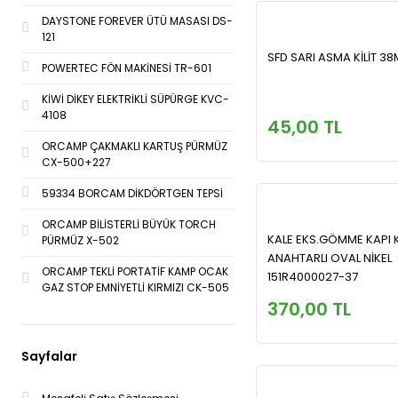
DAYSTONE FOREVER ÜTÜ MASASI DS-
121
SFD SARI ASMA KİLİT 3
POWERTEC FÖN MAKİNESİ TR-601
KİWİ DİKEY ELEKTRİKLİ SÜPÜRGE KVC-
4108
45,00 TL
ORCAMP ÇAKMAKLI KARTUŞ PÜRMÜZ
CX-500+227
59334 BORCAM DİKDÖRTGEN TEPSİ
ORCAMP BİLİSTERLİ BÜYÜK TORCH
KALE EKS.GÖMME KAPI Kİ
PÜRMÜZ X-502
ANAHTARLI OVAL NİKEL
ORCAMP TEKLİ PORTATİF KAMP OCAK
151R4000027-37
GAZ STOP EMNİYETLİ KIRMIZI CK-505
370,00 TL
Sayfalar