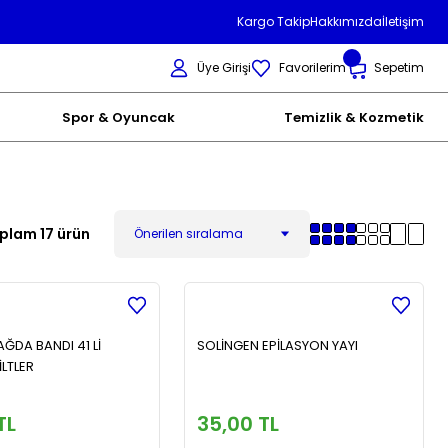
Kargo Takip
Hakkımızda
İletişim
Üye Girişi
Favorilerim
Sepetim
Spor & Oyuncak
Temizlik & Kozmetik
plam 17 ürün
AĞDA BANDI 41 Lİ
SOLİNGEN EPİLASYON YAYI
LTLER
TL
35,00 TL