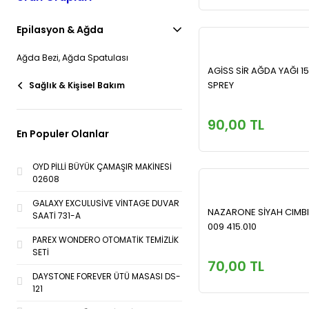
Epilasyon & Ağda
Ağda Bezi, Ağda Spatulası
AGİSS SİR AĞDA YAĞI 1
SPREY
Sağlık & Kişisel Bakım
90,00 TL
En Populer Olanlar
OYD PİLLİ BÜYÜK ÇAMAŞIR MAKİNESİ
02608
GALAXY EXCULUSİVE VİNTAGE DUVAR
NAZARONE SİYAH CIMBIZ 
SAATİ 731-A
009 415.010
PAREX WONDERO OTOMATİK TEMİZLİK
SETİ
70,00 TL
DAYSTONE FOREVER ÜTÜ MASASI DS-
121