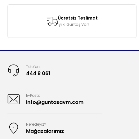
Ücretsiz Teslimat
İyi ki Güntaş Var!
Telefon
444 8 061
E-Posta
info@guntasavm.com
Neredeyiz?
Mağazalarımız