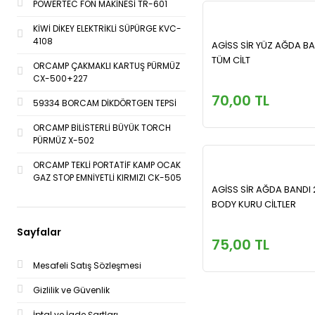
POWERTEC FÖN MAKİNESİ TR-601
KİWİ DİKEY ELEKTRİKLİ SÜPÜRGE KVC-
4108
AGİSS SİR YÜZ AĞDA BAN
TÜM CİLT
ORCAMP ÇAKMAKLI KARTUŞ PÜRMÜZ
CX-500+227
70,00 TL
59334 BORCAM DİKDÖRTGEN TEPSİ
ORCAMP BİLİSTERLİ BÜYÜK TORCH
PÜRMÜZ X-502
ORCAMP TEKLİ PORTATİF KAMP OCAK
GAZ STOP EMNİYETLİ KIRMIZI CK-505
AGİSS SİR AĞDA BANDI 
BODY KURU CİLTLER
Sayfalar
75,00 TL
Mesafeli Satış Sözleşmesi
Gizlilik ve Güvenlik
İptal ve İade Şartları