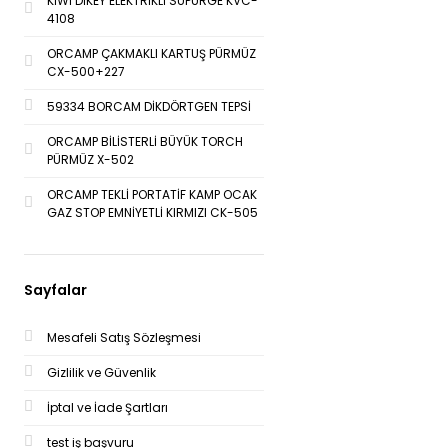
KİWİ DİKEY ELEKTRİKLİ SÜPÜRGE KVC-
4108
ORCAMP ÇAKMAKLI KARTUŞ PÜRMÜZ
CX-500+227
59334 BORCAM DİKDÖRTGEN TEPSİ
ORCAMP BİLİSTERLİ BÜYÜK TORCH
PÜRMÜZ X-502
ORCAMP TEKLİ PORTATİF KAMP OCAK
GAZ STOP EMNİYETLİ KIRMIZI CK-505
Sayfalar
Mesafeli Satış Sözleşmesi
Gizlilik ve Güvenlik
İptal ve İade Şartları
test iş başvuru