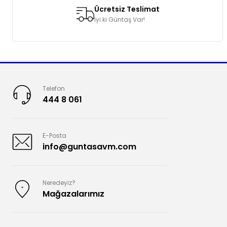
Ücretsiz Teslimat
İyi ki Güntaş Var!
Telefon
444 8 061
E-Posta
info@guntasavm.com
Neredeyiz?
Mağazalarımız