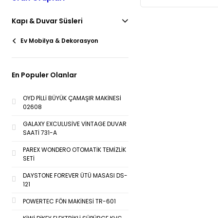
Kapı & Duvar Süsleri
Ev Mobilya & Dekorasyon
En Populer Olanlar
OYD PİLLİ BÜYÜK ÇAMAŞIR MAKİNESİ
02608
GALAXY EXCULUSİVE VİNTAGE DUVAR
SAATİ 731-A
PAREX WONDERO OTOMATİK TEMİZLİK
SETİ
DAYSTONE FOREVER ÜTÜ MASASI DS-
121
POWERTEC FÖN MAKİNESİ TR-601