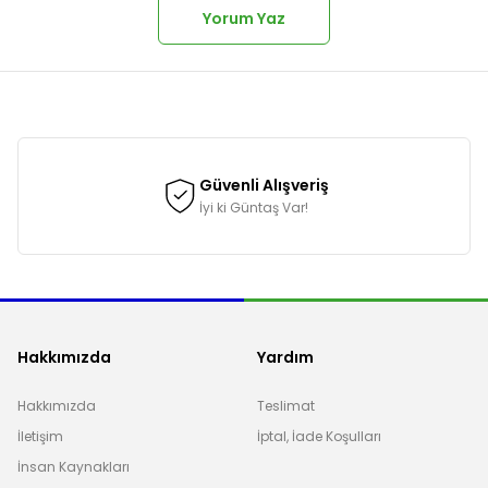
Yorum Yaz
onularda yetersiz gördüğünüz noktaları öneri formunu kullanarak tarafımı
Güvenli Alışveriş
İyi ki Güntaş Var!
Hakkımızda
Yardım
Hakkımızda
Teslimat
İletişim
İptal, İade Koşulları
Gönder
İnsan Kaynakları