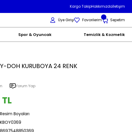
Kargo Takip
Hakkımızda
İletişim
Üye Girişi
Favorilerim
Sepetim
Spor & Oyuncak
Temizlik & Kozmetik
AY-DOH KURUBOYA 24 RENK
um
Yorum Yap
 TL
Resim Boyaları
KBOY0369
8697548850369