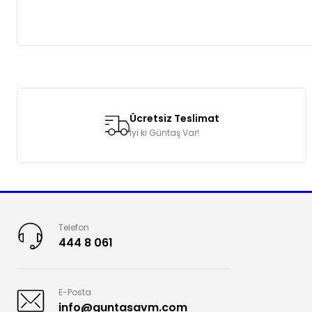
Bu ürünün fiyat bilgisi, resim, ürün açıklamalarında ve diğer k
Görüş ve önerileriniz için teşekkür ederiz.
Ücretsiz Teslimat
Ürün resmi kalitesiz, bozuk veya görüntülenemiyor.
İyi ki Güntaş Var!
Ürün açıklamasında eksik bilgiler bulunuyor.
Ürün bilgilerinde hatalar bulunuyor.
Ürün fiyatı diğer sitelerden daha pahalı.
Bu ürüne benzer farklı alternatifler olmalı.
Telefon
444 8 061
E-Posta
info@guntasavm.com