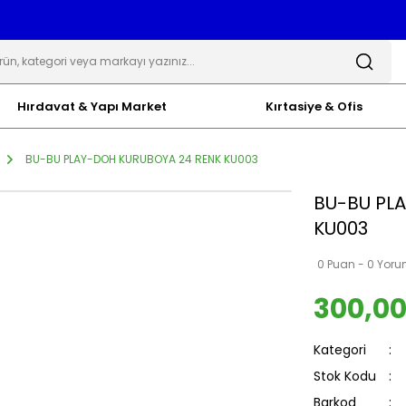
Hırdavat & Yapı Market
Kırtasiye & Ofis
BU-BU PLAY-DOH KURUBOYA 24 RENK KU003
BU-BU PL
KU003
0 Puan - 0 Yor
300,00
Kategori
Stok Kodu
Barkod