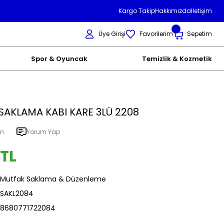
Kargo Takip
Hakkımızda
İletişim
Üye Girişi
Favorilerim
Sepetim
Spor & Oyuncak
Temizlik & Kozmetik
AKLAMA KABI KARE 3LÜ 2208
um
Yorum Yap
 TL
Mutfak Saklama & Düzenleme
SAKL2084
8680771722084