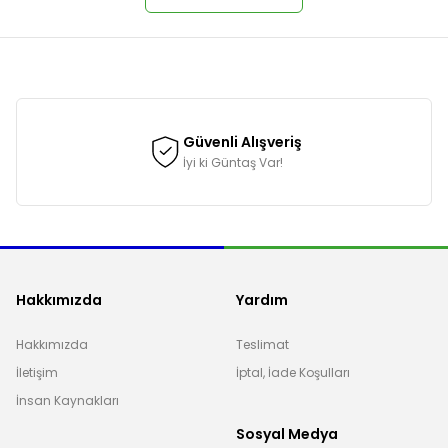
onularda yetersiz gördüğünüz noktaları öneri formunu kullanarak tarafımı
Güvenli Alışveriş
İyi ki Güntaş Var!
Hakkımızda
Yardım
Hakkımızda
Teslimat
İletişim
İptal, İade Koşulları
Gönder
İnsan Kaynakları
Sosyal Medya