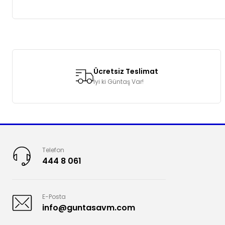
Bu ürünün fiyat bilgisi, resim, ürün açıklamalarında ve diğer k
Görüş ve önerileriniz için teşekkür ederiz.
Ücretsiz Teslimat
Ürün resmi kalitesiz, bozuk veya görüntülenemiyor.
İyi ki Güntaş Var!
Ürün açıklamasında eksik bilgiler bulunuyor.
Ürün bilgilerinde hatalar bulunuyor.
Ürün fiyatı diğer sitelerden daha pahalı.
Bu ürüne benzer farklı alternatifler olmalı.
Telefon
444 8 061
E-Posta
info@guntasavm.com