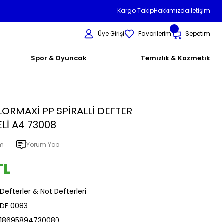
Kargo Takip
Hakkımızda
İletişim
Üye Girişi
Favorilerim
Sepetim
Spor & Oyuncak
Temizlik & Kozmetik
ORMAXİ PP SPİRALLİ DEFTER
ELİ A4 73008
um
Yorum Yap
TL
Defterler & Not Defterleri
DF 0083
18695894730080