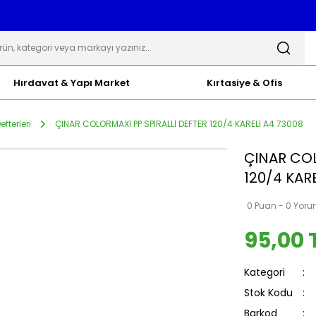
Hırdavat & Yapı Market
Kırtasiye & Ofis
efterleri
ÇINAR COLORMAXİ PP SPİRALLİ DEFTER 120/4 KARELİ A4 73008
ÇINAR COL
120/4 KAR
0 Puan - 0 Yor
95,00 
Kategori
Stok Kodu
Barkod