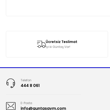
Bu ürünün fiyat bilgisi, resim, ürün açıklamalarında ve diğer k
Görüş ve önerileriniz için teşekkür ederiz.
Ücretsiz Teslimat
Ürün resmi kalitesiz, bozuk veya görüntülenemiyor.
İyi ki Güntaş Var!
Ürün açıklamasında eksik bilgiler bulunuyor.
Ürün bilgilerinde hatalar bulunuyor.
Ürün fiyatı diğer sitelerden daha pahalı.
Bu ürüne benzer farklı alternatifler olmalı.
Telefon
444 8 061
E-Posta
info@guntasavm.com