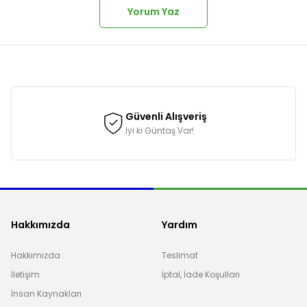
Yorum Yaz
onularda yetersiz gördüğünüz noktaları öneri formunu kullanarak tarafımı
Güvenli Alışveriş
İyi ki Güntaş Var!
Hakkımızda
Yardım
Hakkımızda
Teslimat
İletişim
İptal, İade Koşulları
Gönder
İnsan Kaynakları