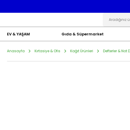
EV & YAŞAM
Gıda & Süpermarket
Anasayfa
Kırtasiye & Ofis
Kağıt Ürünleri
Defterler & Not D