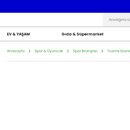
EV & YAŞAM
Gıda & Süpermarket
Anasayfa
Spor & Oyuncak
Spor Branşları
Yüzme Ürünle