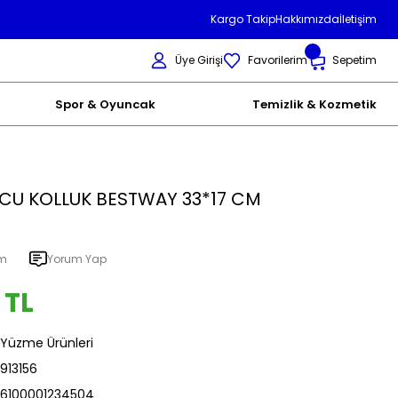
Kargo Takip
Hakkımızda
İletişim
Üye Girişi
Favorilerim
Sepetim
Spor & Oyuncak
Temizlik & Kozmetik
CU KOLLUK BESTWAY 33*17 CM
um
Yorum Yap
 TL
Yüzme Ürünleri
913156
6100001234504