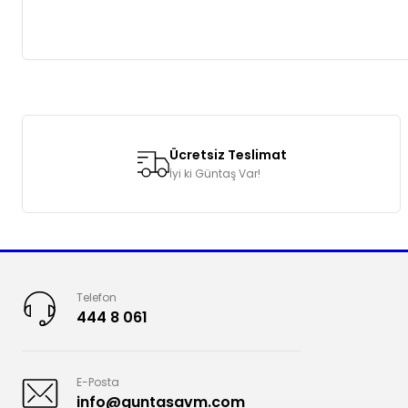
Bu ürünün fiyat bilgisi, resim, ürün açıklamalarında ve diğer k
Görüş ve önerileriniz için teşekkür ederiz.
Ücretsiz Teslimat
Ürün resmi kalitesiz, bozuk veya görüntülenemiyor.
İyi ki Güntaş Var!
Ürün açıklamasında eksik bilgiler bulunuyor.
Ürün bilgilerinde hatalar bulunuyor.
Ürün fiyatı diğer sitelerden daha pahalı.
Bu ürüne benzer farklı alternatifler olmalı.
Telefon
444 8 061
E-Posta
info@guntasavm.com