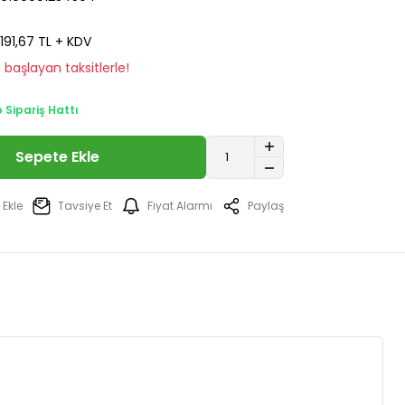
191,67 TL + KDV
 başlayan taksitlerle!
Sipariş Hattı
Sepete Ekle
Tavsiye Et
Fiyat Alarmı
Paylaş