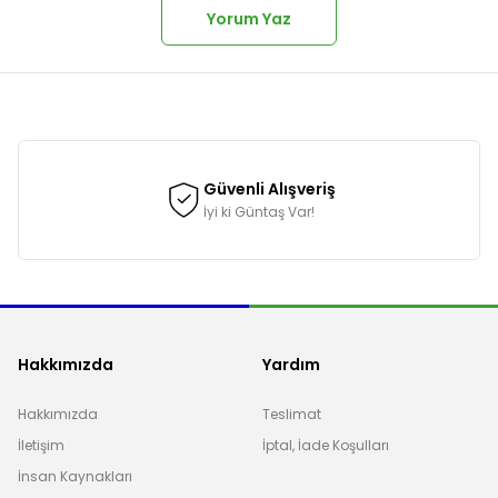
Yorum Yaz
onularda yetersiz gördüğünüz noktaları öneri formunu kullanarak tarafımı
Güvenli Alışveriş
İyi ki Güntaş Var!
Hakkımızda
Yardım
Hakkımızda
Teslimat
İletişim
İptal, İade Koşulları
Gönder
İnsan Kaynakları