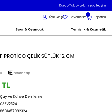
Kargo Takip
Hakkımızda
İletişim
Üye Girişi
Favorilerim
Sepetim
Spor & Oyuncak
Temizlik & Kozmetik
 PROTİCO ÇELİK SÜTLÜK 12 CM
um
Yorum Yap
 TL
Çay ve Kahve Demleme
CEZV2324
8681457082324