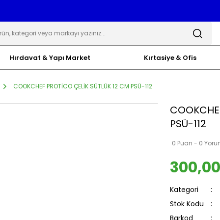
Hırdavat & Yapı Market
Kırtasiye & Ofis
COOKCHEF PROTİCO ÇELİK SÜTLÜK 12 CM PSÜ-112
COOKCHEF
PSÜ-112
0 Puan - 0 Yor
300,00
Kategori
Stok Kodu
Barkod