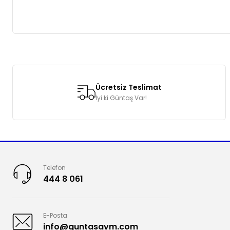
Bu ürünün fiyat bilgisi, resim, ürün açıklamalarında ve diğer k
Görüş ve önerileriniz için teşekkür ederiz.
Ücretsiz Teslimat
Ürün resmi kalitesiz, bozuk veya görüntülenemiyor.
İyi ki Güntaş Var!
Ürün açıklamasında eksik bilgiler bulunuyor.
Ürün bilgilerinde hatalar bulunuyor.
Ürün fiyatı diğer sitelerden daha pahalı.
Bu ürüne benzer farklı alternatifler olmalı.
Telefon
444 8 061
E-Posta
info@guntasavm.com