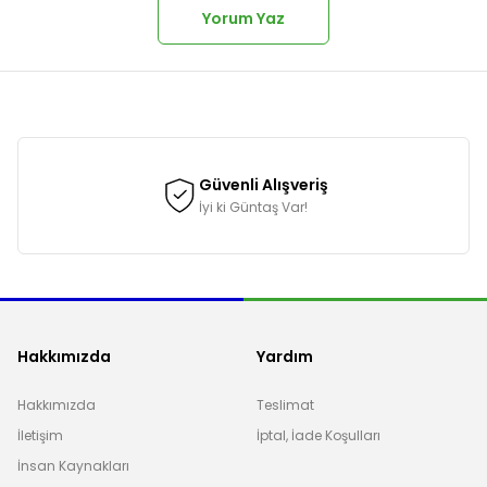
Yorum Yaz
onularda yetersiz gördüğünüz noktaları öneri formunu kullanarak tarafımı
Güvenli Alışveriş
İyi ki Güntaş Var!
Hakkımızda
Yardım
Hakkımızda
Teslimat
İletişim
İptal, İade Koşulları
Gönder
İnsan Kaynakları