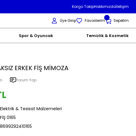
Kargo Takip
Hakkımızda
İletişim
Üye Girişi
Favorilerim
Sepetim
Spor & Oyuncak
Temizlik & Kozmetik
KSIZ ERKEK FİŞ MİMOZA
um
Yorum Yap
TL
Elektrik & Tesisat Malzemeleri
FİŞ 0165
8699292410165