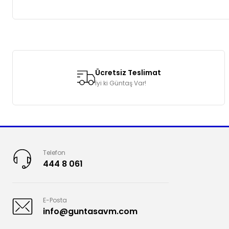
Bu ürünün fiyat bilgisi, resim, ürün açıklamalarında ve diğer k
Görüş ve önerileriniz için teşekkür ederiz.
Ücretsiz Teslimat
Ürün resmi kalitesiz, bozuk veya görüntülenemiyor.
İyi ki Güntaş Var!
Ürün açıklamasında eksik bilgiler bulunuyor.
Ürün bilgilerinde hatalar bulunuyor.
Ürün fiyatı diğer sitelerden daha pahalı.
Bu ürüne benzer farklı alternatifler olmalı.
Telefon
444 8 061
E-Posta
info@guntasavm.com