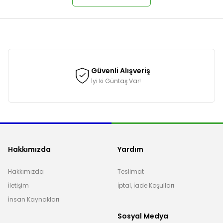
onularda yetersiz gördüğünüz noktaları öneri formunu kullanarak tarafımı
Güvenli Alışveriş
İyi ki Güntaş Var!
Hakkımızda
Yardım
Hakkımızda
Teslimat
İletişim
İptal, İade Koşulları
Gönder
İnsan Kaynakları
Sosyal Medya