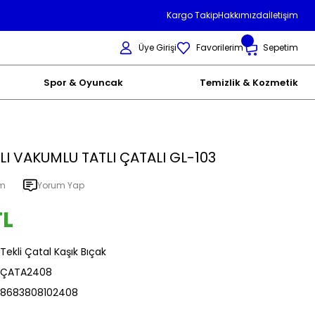
Kargo Takip
Hakkımızda
İletişim
Üye Girişi
Favorilerim
Sepetim
Spor & Oyuncak
Temizlik & Kozmetik
 LI VAKUMLU TATLI ÇATALI GL-103
um
Yorum Yap
TL
Tekli Çatal Kaşık Bıçak
ÇATA2408
8683808102408