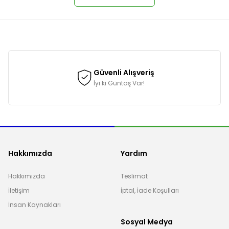
onularda yetersiz gördüğünüz noktaları öneri formunu kullanarak tarafımı
Güvenli Alışveriş
İyi ki Güntaş Var!
Hakkımızda
Yardım
Hakkımızda
Teslimat
İletişim
İptal, İade Koşulları
Gönder
İnsan Kaynakları
Sosyal Medya