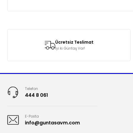
Bu ürünün fiyat bilgisi, resim, ürün açıklamalarında ve diğer k
Görüş ve önerileriniz için teşekkür ederiz.
Ücretsiz Teslimat
Ürün resmi kalitesiz, bozuk veya görüntülenemiyor.
İyi ki Güntaş Var!
Ürün açıklamasında eksik bilgiler bulunuyor.
Ürün bilgilerinde hatalar bulunuyor.
Ürün fiyatı diğer sitelerden daha pahalı.
Bu ürüne benzer farklı alternatifler olmalı.
Telefon
444 8 061
E-Posta
info@guntasavm.com