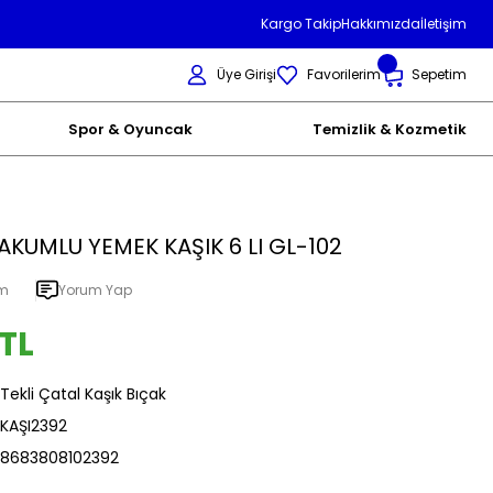
Kargo Takip
Hakkımızda
İletişim
Üye Girişi
Favorilerim
Sepetim
Spor & Oyuncak
Temizlik & Kozmetik
AKUMLU YEMEK KAŞIK 6 LI GL-102
um
Yorum Yap
 TL
Tekli Çatal Kaşık Bıçak
KAŞI2392
8683808102392