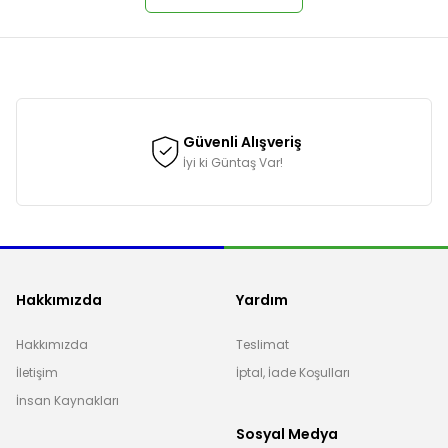
onularda yetersiz gördüğünüz noktaları öneri formunu kullanarak tarafımı
Güvenli Alışveriş
İyi ki Güntaş Var!
Hakkımızda
Yardım
Hakkımızda
Teslimat
İletişim
İptal, İade Koşulları
Gönder
İnsan Kaynakları
Sosyal Medya