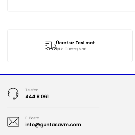
Bu ürünün fiyat bilgisi, resim, ürün açıklamalarında ve diğer k
Görüş ve önerileriniz için teşekkür ederiz.
Ücretsiz Teslimat
Ürün resmi kalitesiz, bozuk veya görüntülenemiyor.
İyi ki Güntaş Var!
Ürün açıklamasında eksik bilgiler bulunuyor.
Ürün bilgilerinde hatalar bulunuyor.
Ürün fiyatı diğer sitelerden daha pahalı.
Bu ürüne benzer farklı alternatifler olmalı.
Telefon
444 8 061
E-Posta
info@guntasavm.com