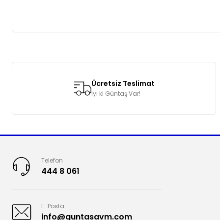
Bu ürünün fiyat bilgisi, resim, ürün açıklamalarında ve diğer k
Görüş ve önerileriniz için teşekkür ederiz.
Ücretsiz Teslimat
Ürün resmi kalitesiz, bozuk veya görüntülenemiyor.
İyi ki Güntaş Var!
Ürün açıklamasında eksik bilgiler bulunuyor.
Ürün bilgilerinde hatalar bulunuyor.
Ürün fiyatı diğer sitelerden daha pahalı.
Bu ürüne benzer farklı alternatifler olmalı.
Telefon
444 8 061
E-Posta
info@guntasavm.com