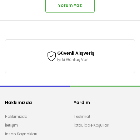
Yorum Yaz
onularda yetersiz gördüğünüz noktaları öneri formunu kullanarak tarafımı
Güvenli Alışveriş
İyi ki Güntaş Var!
Hakkımızda
Yardım
Hakkımızda
Teslimat
İletişim
İptal, İade Koşulları
Gönder
İnsan Kaynakları