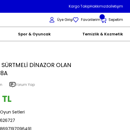
Kargo Takip
Hakkımızda
İletişim
Üye Girişi
Favorilerim
Sepetim
Spor & Oyuncak
Temizlik & Kozmetik
 SÜRTMELİ DİNAZOR OLAN
08A
um
Yorum Yap
 TL
Oyun Setleri
626727
8697197096491