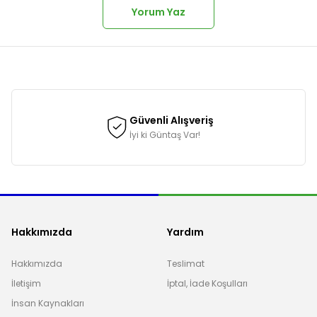
Yorum Yaz
onularda yetersiz gördüğünüz noktaları öneri formunu kullanarak tarafımı
Güvenli Alışveriş
İyi ki Güntaş Var!
Hakkımızda
Yardım
Hakkımızda
Teslimat
İletişim
İptal, İade Koşulları
Gönder
İnsan Kaynakları