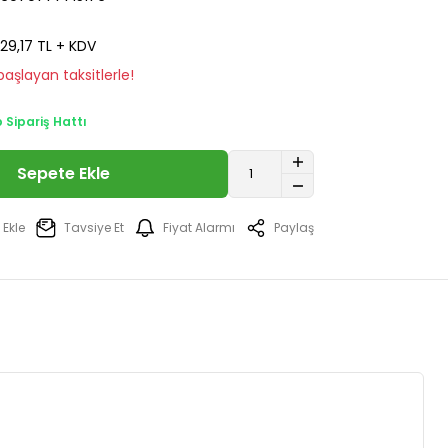
29,17 TL + KDV
aşlayan taksitlerle!
Sipariş Hattı
Sepete Ekle
Tavsiye Et
Fiyat Alarmı
Paylaş