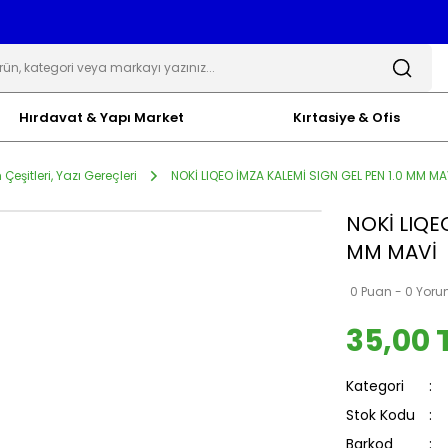
Hırdavat & Yapı Market
Kırtasiye & Ofis
Çeşitleri, Yazı Gereçleri
NOKİ LIQEO İMZA KALEMİ SIGN GEL PEN 1.0 MM MA
NOKİ LIQE
MM MAVİ
0 Puan - 0 Yor
35,00 
Kategori
Stok Kodu
Barkod