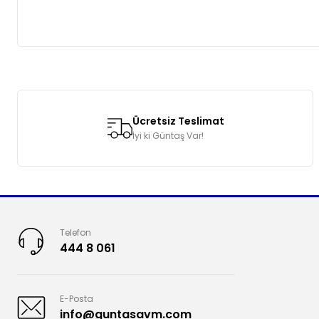
Bu ürünün fiyat bilgisi, resim, ürün açıklamalarında ve diğer k
Görüş ve önerileriniz için teşekkür ederiz.
Ücretsiz Teslimat
Ürün resmi kalitesiz, bozuk veya görüntülenemiyor.
İyi ki Güntaş Var!
Ürün açıklamasında eksik bilgiler bulunuyor.
Ürün bilgilerinde hatalar bulunuyor.
Ürün fiyatı diğer sitelerden daha pahalı.
Bu ürüne benzer farklı alternatifler olmalı.
Telefon
444 8 061
E-Posta
info@guntasavm.com