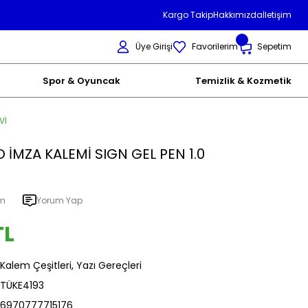
Kargo Takip
Hakkımızda
İletişim
Üye Girişi
Favorilerim
Sepetim
Spor & Oyuncak
Temizlik & Kozmetik
Vİ
O İMZA KALEMİ SIGN GEL PEN 1.0
um
Yorum Yap
TL
Kalem Çeşitleri, Yazı Gereçleri
TÜKE4193
6970777715176