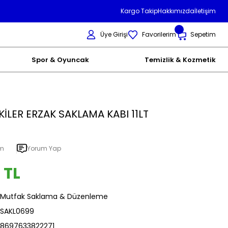
Kargo Takip
Hakkımızda
İletişim
Üye Girişi
Favorilerim
Sepetim
Spor & Oyuncak
Temizlik & Kozmetik
KİLER ERZAK SAKLAMA KABI 11LT
um
Yorum Yap
 TL
Mutfak Saklama & Düzenleme
SAKL0699
8697633822271