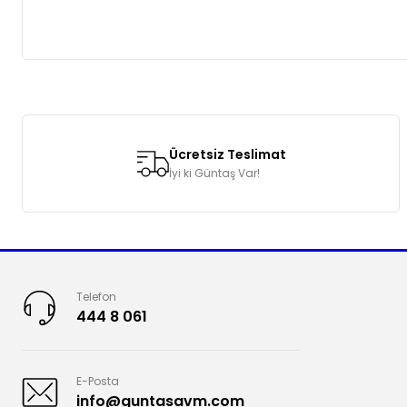
Bu ürünün fiyat bilgisi, resim, ürün açıklamalarında ve diğer k
Görüş ve önerileriniz için teşekkür ederiz.
Ücretsiz Teslimat
Ürün resmi kalitesiz, bozuk veya görüntülenemiyor.
İyi ki Güntaş Var!
Ürün açıklamasında eksik bilgiler bulunuyor.
Ürün bilgilerinde hatalar bulunuyor.
Ürün fiyatı diğer sitelerden daha pahalı.
Bu ürüne benzer farklı alternatifler olmalı.
Telefon
444 8 061
E-Posta
info@guntasavm.com