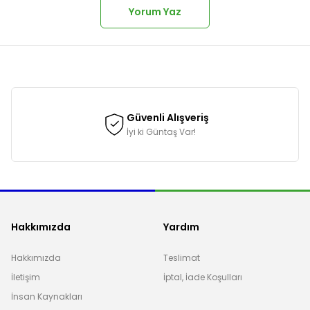
Yorum Yaz
onularda yetersiz gördüğünüz noktaları öneri formunu kullanarak tarafımı
Güvenli Alışveriş
İyi ki Güntaş Var!
Hakkımızda
Yardım
Hakkımızda
Teslimat
İletişim
İptal, İade Koşulları
Gönder
İnsan Kaynakları