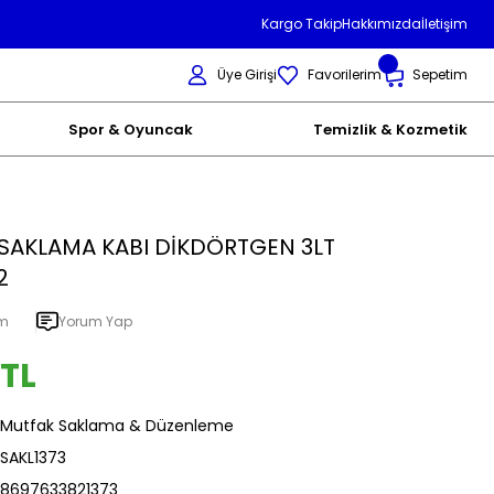
Kargo Takip
Hakkımızda
İletişim
Üye Girişi
Favorilerim
Sepetim
Spor & Oyuncak
Temizlik & Kozmetik
SAKLAMA KABI DİKDÖRTGEN 3LT
2
um
Yorum Yap
 TL
Mutfak Saklama & Düzenleme
SAKL1373
8697633821373