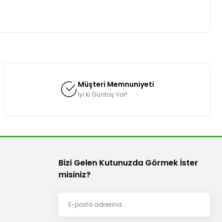
za iletebilirsiniz.
box 3 Lt E502 ÖNCELİĞİMİZ MEMNUNİYETİNİZ !!!! ozgurpazarr % 100
Müşteri Memnuniyeti
İyi ki Güntaş Var!
Bizi Gelen Kutunuzda Görmek İster
misiniz?