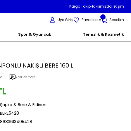
Kargo Takip
Hakkımızda
İletişim
Üye Girişi
Favorilerim
Sepetim
Spor & Oyuncak
Temizlik & Kozmetik
PONLU NAKIŞLI BERE 160 LI
um
Yorum Yap
TL
Şapka & Bere & Eldiven
BERE5428
8683613405428