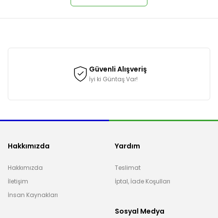
onularda yetersiz gördüğünüz noktaları öneri formunu kullanarak tarafımı
Güvenli Alışveriş
İyi ki Güntaş Var!
Hakkımızda
Yardım
Hakkımızda
Teslimat
İletişim
İptal, İade Koşulları
Gönder
İnsan Kaynakları
Sosyal Medya