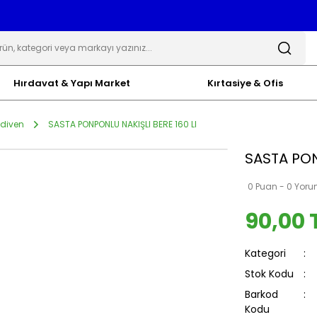
Hırdavat & Yapı Market
Kırtasiye & Ofis
ldiven
SASTA PONPONLU NAKIŞLI BERE 160 LI
SASTA PON
0 Puan - 0 Yor
90,00 
Kategori
Stok Kodu
Barkod
Kodu