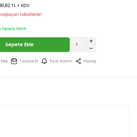
81,82 TL + KDV
aşlayan taksitlerle!
Sipariş Hattı
Sepete Ekle
Tavsiye Et
Fiyat Alarmı
Paylaş