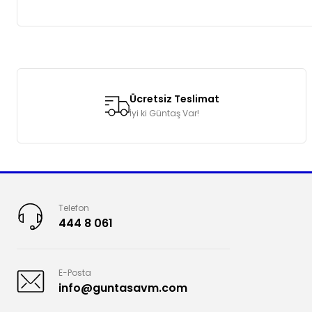
Bu ürünün fiyat bilgisi, resim, ürün açıklamalarında ve diğer k
Görüş ve önerileriniz için teşekkür ederiz.
Ücretsiz Teslimat
Ürün resmi kalitesiz, bozuk veya görüntülenemiyor.
İyi ki Güntaş Var!
Ürün açıklamasında eksik bilgiler bulunuyor.
Ürün bilgilerinde hatalar bulunuyor.
Ürün fiyatı diğer sitelerden daha pahalı.
Bu ürüne benzer farklı alternatifler olmalı.
Telefon
444 8 061
E-Posta
info@guntasavm.com