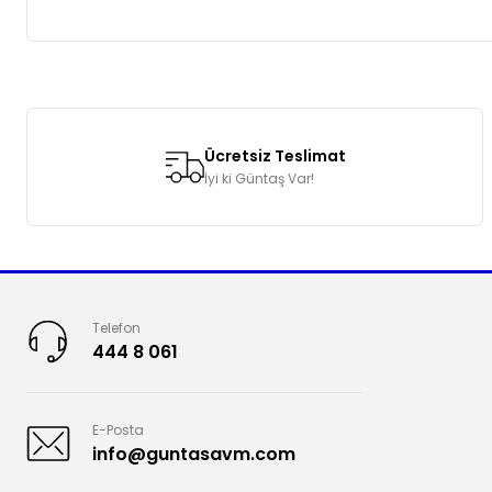
Bu ürünün fiyat bilgisi, resim, ürün açıklamalarında ve diğer k
Görüş ve önerileriniz için teşekkür ederiz.
Ücretsiz Teslimat
Ürün resmi kalitesiz, bozuk veya görüntülenemiyor.
İyi ki Güntaş Var!
Ürün açıklamasında eksik bilgiler bulunuyor.
Ürün bilgilerinde hatalar bulunuyor.
Ürün fiyatı diğer sitelerden daha pahalı.
Bu ürüne benzer farklı alternatifler olmalı.
Telefon
444 8 061
E-Posta
info@guntasavm.com