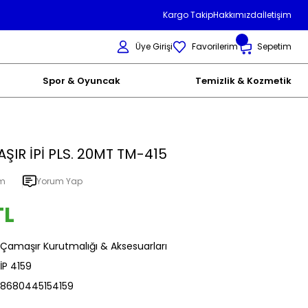
Kargo Takip
Hakkımızda
İletişim
Üye Girişi
Favorilerim
Sepetim
Spor & Oyuncak
Temizlik & Kozmetik
ŞIR İPİ PLS. 20MT TM-415
um
Yorum Yap
TL
Çamaşır Kurutmalığı & Aksesuarları
İP 4159
8680445154159