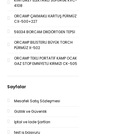
KİWİ DİKEY ELEKTRİKLİ SÜPÜRGE KVC-
4108
ORCAMP ÇAKMAKLI KARTUŞ PÜRMÜZ
CX-500+227
59334 BORCAM DİKDÖRTGEN TEPSİ
ORCAMP BİLİSTERLİ BÜYÜK TORCH
PÜRMÜZ X-502
ORCAMP TEKLİ PORTATİF KAMP OCAK
GAZ STOP EMNİYETLİ KIRMIZI CK-505
Sayfalar
Mesafeli Satış Sözleşmesi
Gizlilik ve Güvenlik
İptal ve İade Şartları
test iş başvuru