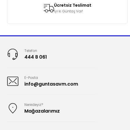
Ücretsiz Teslimat
İyi ki Güntaş Var!
Telefon
444 8 061
E-Posta
info@guntasavm.com
Neredeyiz?
Mağazalarımız