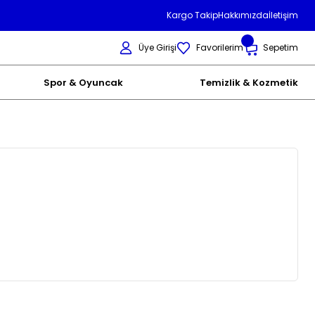
Kargo Takip
Hakkımızda
İletişim
Üye Girişi
Favorilerim
Sepetim
Spor & Oyuncak
Temizlik & Kozmetik