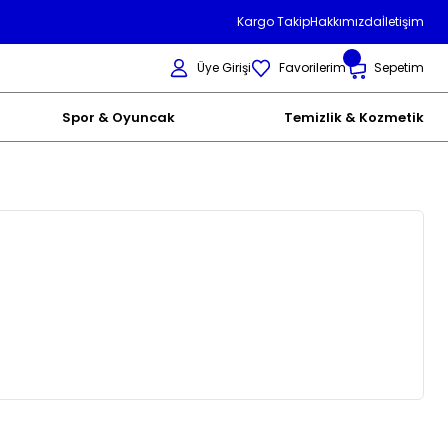
Kargo Takip
Hakkımızda
İletişim
Üye Girişi
Favorilerim
Sepetim
Spor & Oyuncak
Temizlik & Kozmetik