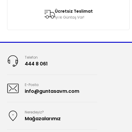
Ücretsiz Teslimat
İyi ki Güntaş Var!
Telefon
444 8 061
E-Posta
info@guntasavm.com
Neredeyiz?
Mağazalarımız