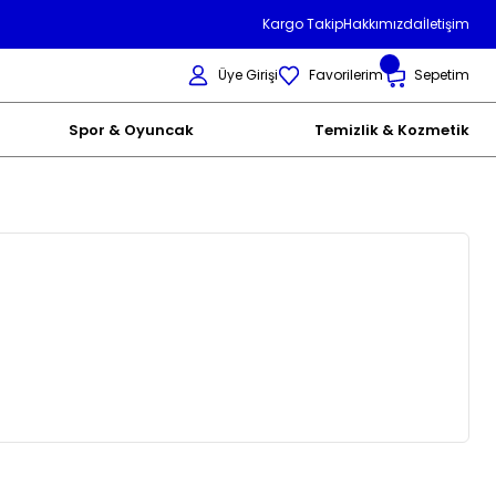
Kargo Takip
Hakkımızda
İletişim
Üye Girişi
Favorilerim
Sepetim
Spor & Oyuncak
Temizlik & Kozmetik