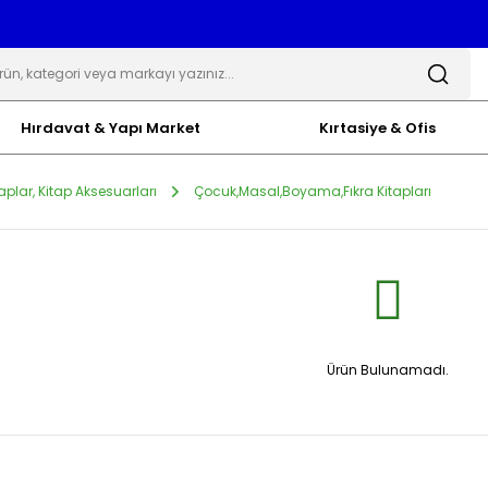
Hırdavat & Yapı Market
Kırtasiye & Ofis
taplar, Kitap Aksesuarları
Çocuk,Masal,Boyama,Fıkra Kitapları
Ürün Bulunamadı.