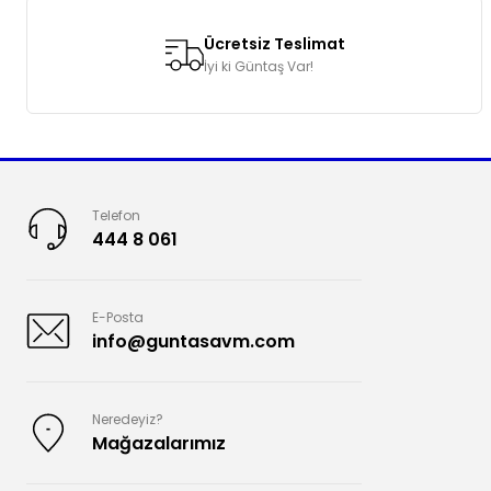
Ücretsiz Teslimat
İyi ki Güntaş Var!
Telefon
444 8 061
E-Posta
info@guntasavm.com
Neredeyiz?
Mağazalarımız