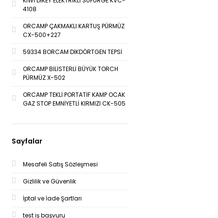
KİWİ DİKEY ELEKTRİKLİ SÜPÜRGE KVC-
4108
ORCAMP ÇAKMAKLI KARTUŞ PÜRMÜZ
CX-500+227
59334 BORCAM DİKDÖRTGEN TEPSİ
ORCAMP BİLİSTERLİ BÜYÜK TORCH
PÜRMÜZ X-502
ORCAMP TEKLİ PORTATİF KAMP OCAK
GAZ STOP EMNİYETLİ KIRMIZI CK-505
Sayfalar
Mesafeli Satış Sözleşmesi
Gizlilik ve Güvenlik
İptal ve İade Şartları
test iş başvuru