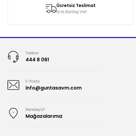
Ücretsiz Teslimat
İyi ki Güntaş Var!
Telefon
444 8 061
E-Posta
info@guntasavm.com
Neredeyiz?
Mağazalarımız