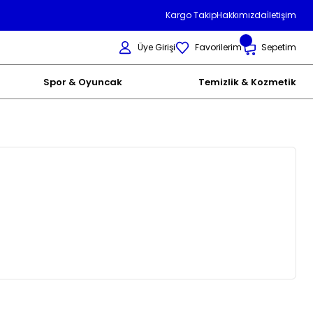
Kargo Takip
Hakkımızda
İletişim
Üye Girişi
Favorilerim
Sepetim
Spor & Oyuncak
Temizlik & Kozmetik