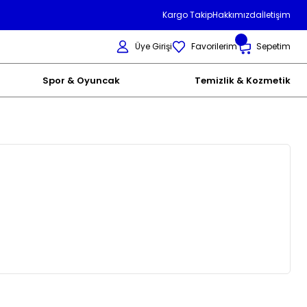
Kargo Takip
Hakkımızda
İletişim
Üye Girişi
Favorilerim
Sepetim
Spor & Oyuncak
Temizlik & Kozmetik