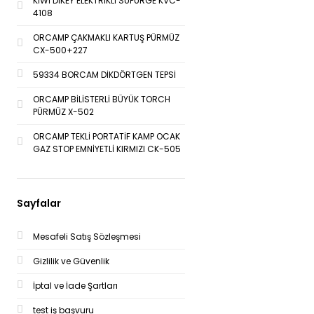
KİWİ DİKEY ELEKTRİKLİ SÜPÜRGE KVC-
4108
ORCAMP ÇAKMAKLI KARTUŞ PÜRMÜZ
CX-500+227
59334 BORCAM DİKDÖRTGEN TEPSİ
ORCAMP BİLİSTERLİ BÜYÜK TORCH
PÜRMÜZ X-502
ORCAMP TEKLİ PORTATİF KAMP OCAK
GAZ STOP EMNİYETLİ KIRMIZI CK-505
Sayfalar
Mesafeli Satış Sözleşmesi
Gizlilik ve Güvenlik
İptal ve İade Şartları
test iş başvuru