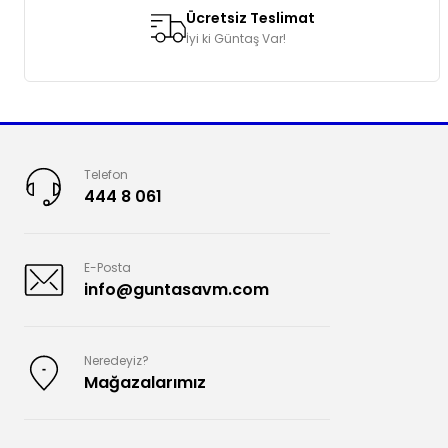
Ücretsiz Teslimat
İyi ki Güntaş Var!
Telefon
444 8 061
E-Posta
info@guntasavm.com
Neredeyiz?
Mağazalarımız