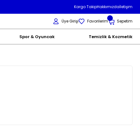
Kargo Takip
Hakkımızda
İletişim
Üye Girişi
Favorilerim
Sepetim
Spor & Oyuncak
Temizlik & Kozmetik