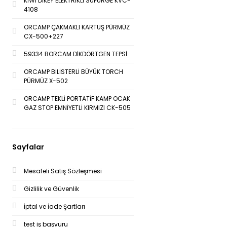
KİWİ DİKEY ELEKTRİKLİ SÜPÜRGE KVC-
4108
ORCAMP ÇAKMAKLI KARTUŞ PÜRMÜZ
CX-500+227
59334 BORCAM DİKDÖRTGEN TEPSİ
ORCAMP BİLİSTERLİ BÜYÜK TORCH
PÜRMÜZ X-502
ORCAMP TEKLİ PORTATİF KAMP OCAK
GAZ STOP EMNİYETLİ KIRMIZI CK-505
Sayfalar
Mesafeli Satış Sözleşmesi
Gizlilik ve Güvenlik
İptal ve İade Şartları
test iş başvuru