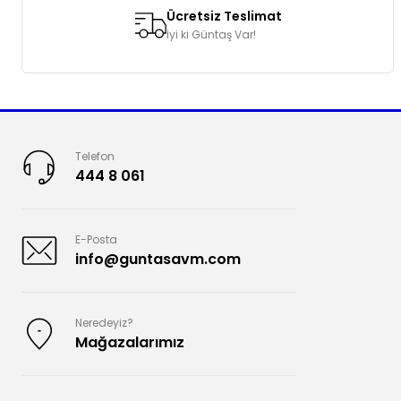
Ücretsiz Teslimat
İyi ki Güntaş Var!
Telefon
444 8 061
E-Posta
info@guntasavm.com
Neredeyiz?
Mağazalarımız