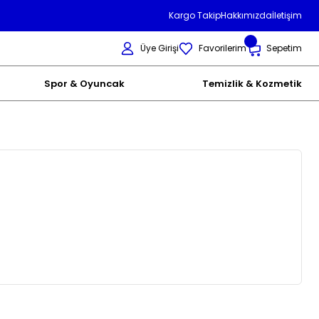
Kargo Takip
Hakkımızda
İletişim
Üye Girişi
Favorilerim
Sepetim
Spor & Oyuncak
Temizlik & Kozmetik