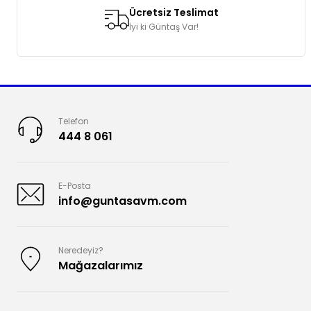
Ücretsiz Teslimat
İyi ki Güntaş Var!
Telefon
444 8 061
E-Posta
info@guntasavm.com
Neredeyiz?
Mağazalarımız