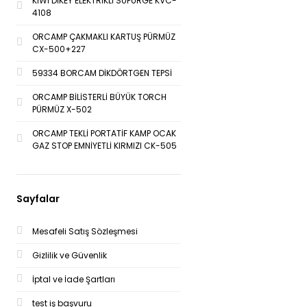
KİWİ DİKEY ELEKTRİKLİ SÜPÜRGE KVC-
4108
ORCAMP ÇAKMAKLI KARTUŞ PÜRMÜZ
CX-500+227
59334 BORCAM DİKDÖRTGEN TEPSİ
ORCAMP BİLİSTERLİ BÜYÜK TORCH
PÜRMÜZ X-502
ORCAMP TEKLİ PORTATİF KAMP OCAK
GAZ STOP EMNİYETLİ KIRMIZI CK-505
Sayfalar
Mesafeli Satış Sözleşmesi
Gizlilik ve Güvenlik
İptal ve İade Şartları
test iş başvuru