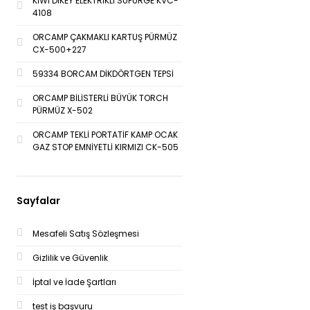
KİWİ DİKEY ELEKTRİKLİ SÜPÜRGE KVC-
4108
ORCAMP ÇAKMAKLI KARTUŞ PÜRMÜZ
CX-500+227
59334 BORCAM DİKDÖRTGEN TEPSİ
ORCAMP BİLİSTERLİ BÜYÜK TORCH
PÜRMÜZ X-502
ORCAMP TEKLİ PORTATİF KAMP OCAK
GAZ STOP EMNİYETLİ KIRMIZI CK-505
Sayfalar
Mesafeli Satış Sözleşmesi
Gizlilik ve Güvenlik
İptal ve İade Şartları
test iş başvuru