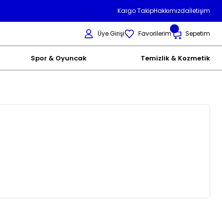
Kargo Takip
Hakkımızda
İletişim
Üye Girişi
Favorilerim
Sepetim
Spor & Oyuncak
Temizlik & Kozmetik