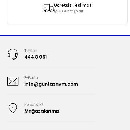
Ücretsiz Teslimat
İyi ki Güntaş Var!
Telefon
444 8 061
E-Posta
info@guntasavm.com
Neredeyiz?
Mağazalarımız