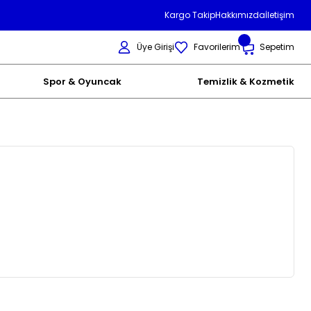
Kargo Takip
Hakkımızda
İletişim
Üye Girişi
Favorilerim
Sepetim
Spor & Oyuncak
Temizlik & Kozmetik