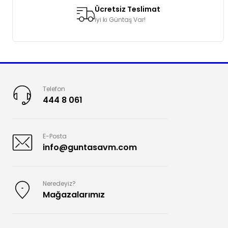
Ücretsiz Teslimat
İyi ki Güntaş Var!
Telefon
444 8 061
E-Posta
info@guntasavm.com
Neredeyiz?
Mağazalarımız