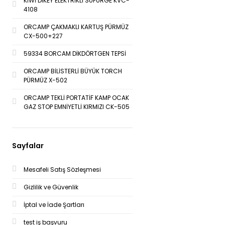
KİWİ DİKEY ELEKTRİKLİ SÜPÜRGE KVC-
4108
ORCAMP ÇAKMAKLI KARTUŞ PÜRMÜZ
CX-500+227
59334 BORCAM DİKDÖRTGEN TEPSİ
ORCAMP BİLİSTERLİ BÜYÜK TORCH
PÜRMÜZ X-502
ORCAMP TEKLİ PORTATİF KAMP OCAK
GAZ STOP EMNİYETLİ KIRMIZI CK-505
Sayfalar
Mesafeli Satış Sözleşmesi
Gizlilik ve Güvenlik
İptal ve İade Şartları
test iş başvuru