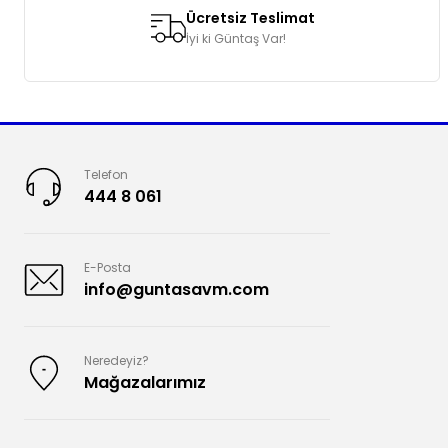
Ücretsiz Teslimat
İyi ki Güntaş Var!
Telefon
444 8 061
E-Posta
info@guntasavm.com
Neredeyiz?
Mağazalarımız