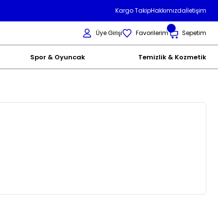
Kargo Takip
Hakkımızda
İletişim
Üye Girişi
Favorilerim
Sepetim
Spor & Oyuncak
Temizlik & Kozmetik