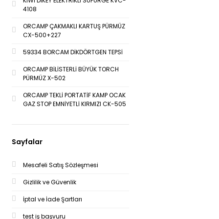
KİWİ DİKEY ELEKTRİKLİ SÜPÜRGE KVC-
4108
ORCAMP ÇAKMAKLI KARTUŞ PÜRMÜZ
CX-500+227
59334 BORCAM DİKDÖRTGEN TEPSİ
ORCAMP BİLİSTERLİ BÜYÜK TORCH
PÜRMÜZ X-502
ORCAMP TEKLİ PORTATİF KAMP OCAK
GAZ STOP EMNİYETLİ KIRMIZI CK-505
Sayfalar
Mesafeli Satış Sözleşmesi
Gizlilik ve Güvenlik
İptal ve İade Şartları
test iş başvuru