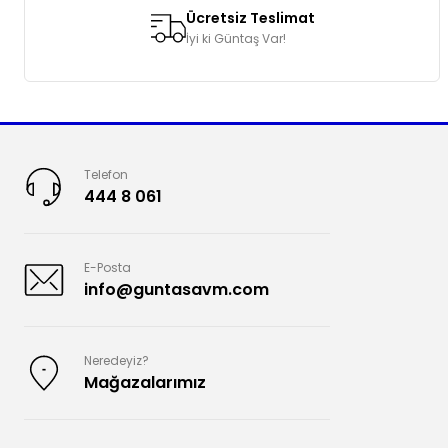
Ücretsiz Teslimat
İyi ki Güntaş Var!
Telefon
444 8 061
E-Posta
info@guntasavm.com
Neredeyiz?
Mağazalarımız