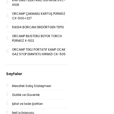
KİWİ DİKEY ELEKTRİKLİ SÜPÜRGE KVC-
4108
ORCAMP ÇAKMAKLI KARTUŞ PÜRMÜZ
CX-500+227
59334 BORCAM DİKDÖRTGEN TEPSİ
ORCAMP BİLİSTERLİ BÜYÜK TORCH
PÜRMÜZ X-502
ORCAMP TEKLİ PORTATİF KAMP OCAK
GAZ STOP EMNİYETLİ KIRMIZI CK-505
Sayfalar
Mesafeli Satış Sözleşmesi
Gizlilik ve Güvenlik
İptal ve İade Şartları
test iş başvuru