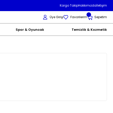
Kargo Takip
Hakkımızda
İletişim
Üye Girişi
Favorilerim
Sepetim
Spor & Oyuncak
Temizlik & Kozmetik