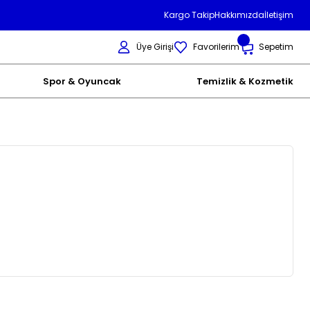
Kargo Takip
Hakkımızda
İletişim
Üye Girişi
Favorilerim
Sepetim
Spor & Oyuncak
Temizlik & Kozmetik