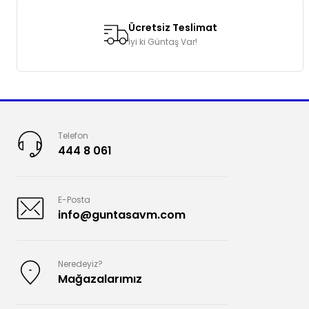
Ücretsiz Teslimat
İyi ki Güntaş Var!
Telefon
444 8 061
E-Posta
info@guntasavm.com
Neredeyiz?
Mağazalarımız