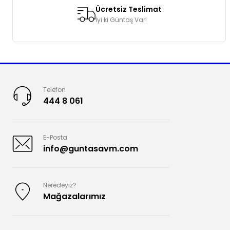
Ücretsiz Teslimat
İyi ki Güntaş Var!
Telefon
444 8 061
E-Posta
info@guntasavm.com
Neredeyiz?
Mağazalarımız