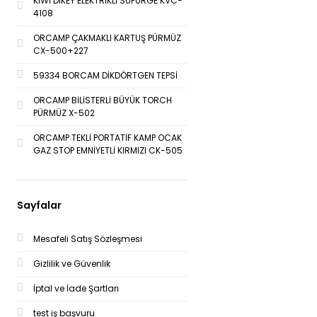
KİWİ DİKEY ELEKTRİKLİ SÜPÜRGE KVC-
4108
ORCAMP ÇAKMAKLI KARTUŞ PÜRMÜZ
CX-500+227
59334 BORCAM DİKDÖRTGEN TEPSİ
ORCAMP BİLİSTERLİ BÜYÜK TORCH
PÜRMÜZ X-502
ORCAMP TEKLİ PORTATİF KAMP OCAK
GAZ STOP EMNİYETLİ KIRMIZI CK-505
Sayfalar
Mesafeli Satış Sözleşmesi
Gizlilik ve Güvenlik
İptal ve İade Şartları
test iş başvuru