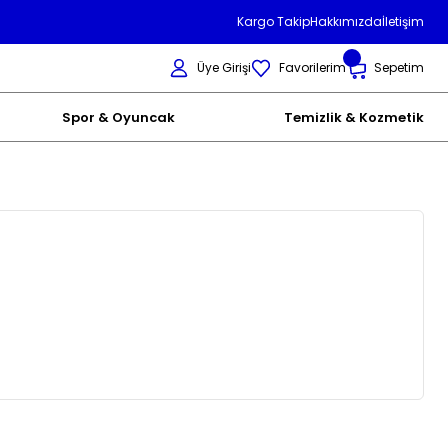
Kargo Takip
Hakkımızda
İletişim
Üye Girişi
Favorilerim
Sepetim
Spor & Oyuncak
Temizlik & Kozmetik