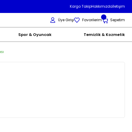
Kargo Takip
Hakkımızda
İletişim
Üye Girişi
Favorilerim
Sepetim
Spor & Oyuncak
Temizlik & Kozmetik
sı