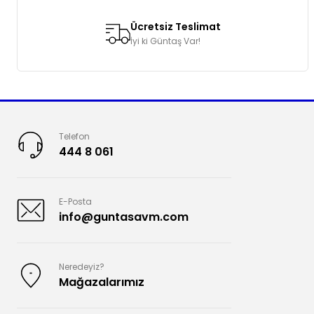
Ücretsiz Teslimat
İyi ki Güntaş Var!
Telefon
444 8 061
E-Posta
info@guntasavm.com
Neredeyiz?
Mağazalarımız