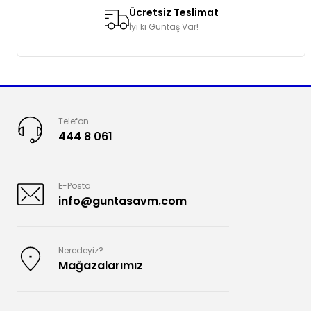
Ücretsiz Teslimat
İyi ki Güntaş Var!
Telefon
444 8 061
E-Posta
info@guntasavm.com
Neredeyiz?
Mağazalarımız