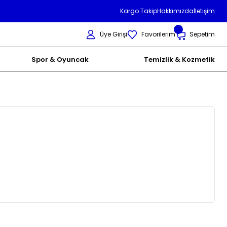
Kargo Takip
Hakkımızda
İletişim
Üye Girişi
Favorilerim
Sepetim
Spor & Oyuncak
Temizlik & Kozmetik