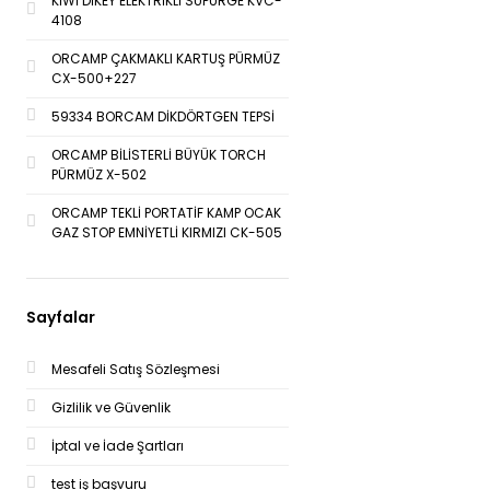
KİWİ DİKEY ELEKTRİKLİ SÜPÜRGE KVC-
4108
ORCAMP ÇAKMAKLI KARTUŞ PÜRMÜZ
CX-500+227
59334 BORCAM DİKDÖRTGEN TEPSİ
ORCAMP BİLİSTERLİ BÜYÜK TORCH
PÜRMÜZ X-502
ORCAMP TEKLİ PORTATİF KAMP OCAK
GAZ STOP EMNİYETLİ KIRMIZI CK-505
Sayfalar
Mesafeli Satış Sözleşmesi
Gizlilik ve Güvenlik
İptal ve İade Şartları
test iş başvuru