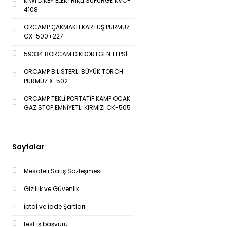
KİWİ DİKEY ELEKTRİKLİ SÜPÜRGE KVC-
4108
ORCAMP ÇAKMAKLI KARTUŞ PÜRMÜZ
CX-500+227
59334 BORCAM DİKDÖRTGEN TEPSİ
ORCAMP BİLİSTERLİ BÜYÜK TORCH
PÜRMÜZ X-502
ORCAMP TEKLİ PORTATİF KAMP OCAK
GAZ STOP EMNİYETLİ KIRMIZI CK-505
Sayfalar
Mesafeli Satış Sözleşmesi
Gizlilik ve Güvenlik
İptal ve İade Şartları
test iş başvuru