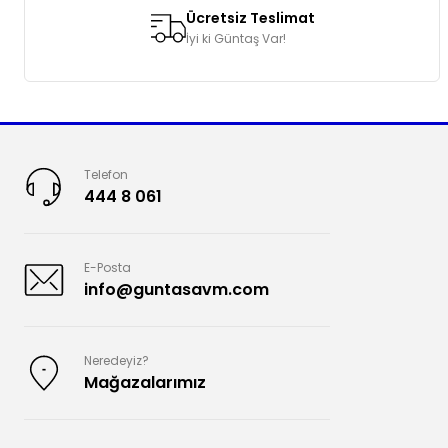
Ücretsiz Teslimat
İyi ki Güntaş Var!
Telefon
444 8 061
E-Posta
info@guntasavm.com
Neredeyiz?
Mağazalarımız