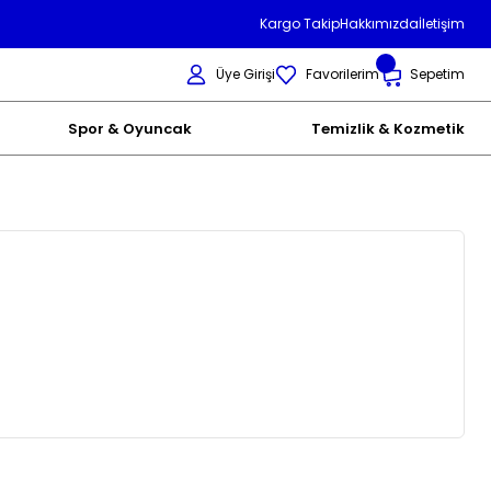
Kargo Takip
Hakkımızda
İletişim
Üye Girişi
Favorilerim
Sepetim
Spor & Oyuncak
Temizlik & Kozmetik