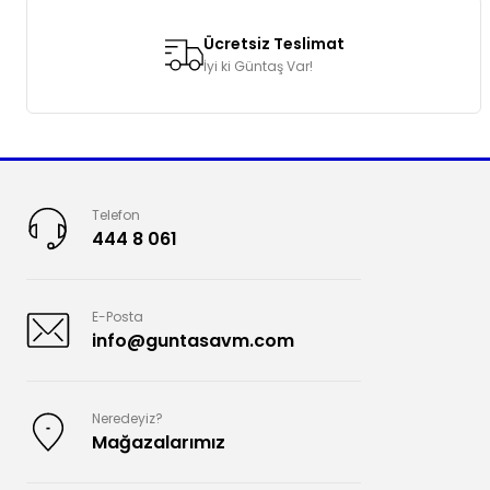
Ücretsiz Teslimat
İyi ki Güntaş Var!
Telefon
444 8 061
E-Posta
info@guntasavm.com
Neredeyiz?
Mağazalarımız