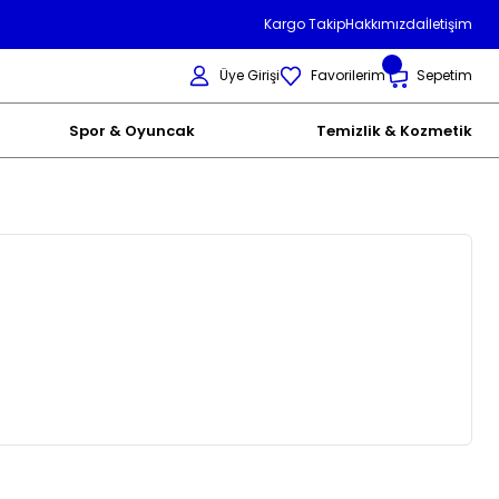
Kargo Takip
Hakkımızda
İletişim
Üye Girişi
Favorilerim
Sepetim
Spor & Oyuncak
Temizlik & Kozmetik