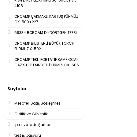
KİWİ DİKEY ELEKTRİKLİ SÜPÜRGE KVC-
4108
ORCAMP ÇAKMAKLI KARTUŞ PÜRMÜZ
CX-500+227
59334 BORCAM DİKDÖRTGEN TEPSİ
ORCAMP BİLİSTERLİ BÜYÜK TORCH
PÜRMÜZ X-502
ORCAMP TEKLİ PORTATİF KAMP OCAK
GAZ STOP EMNİYETLİ KIRMIZI CK-505
Sayfalar
Mesafeli Satış Sözleşmesi
Gizlilik ve Güvenlik
İptal ve İade Şartları
test iş başvuru