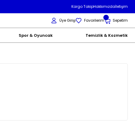
Kargo Takip
Hakkımızda
İletişim
Üye Girişi
Favorilerim
Sepetim
Spor & Oyuncak
Temizlik & Kozmetik