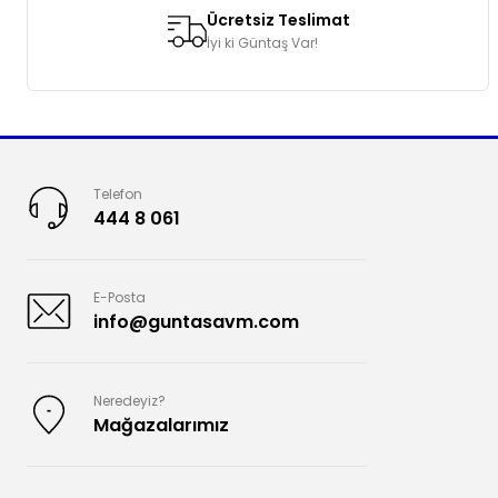
Ücretsiz Teslimat
İyi ki Güntaş Var!
Telefon
444 8 061
E-Posta
info@guntasavm.com
Neredeyiz?
Mağazalarımız