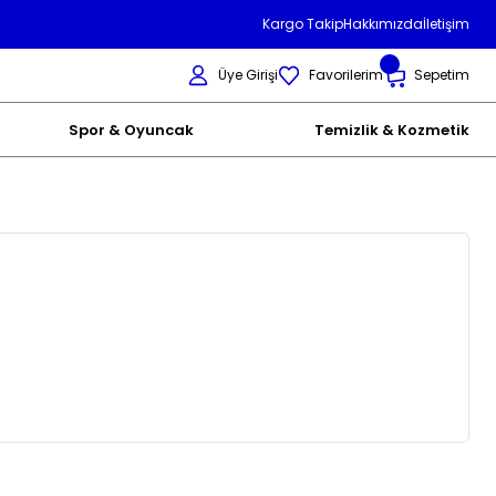
Kargo Takip
Hakkımızda
İletişim
Üye Girişi
Favorilerim
Sepetim
Spor & Oyuncak
Temizlik & Kozmetik