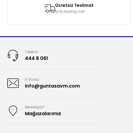
Ücretsiz Teslimat
İyi ki Güntaş Var!
Telefon
444 8 061
E-Posta
info@guntasavm.com
Neredeyiz?
Mağazalarımız