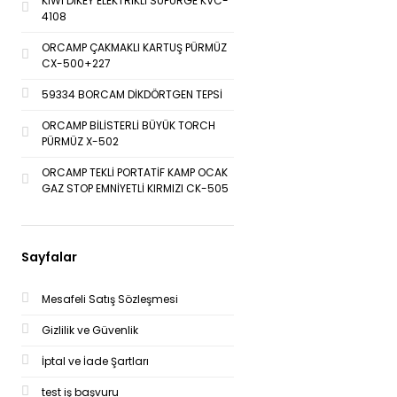
KİWİ DİKEY ELEKTRİKLİ SÜPÜRGE KVC-
4108
ORCAMP ÇAKMAKLI KARTUŞ PÜRMÜZ
CX-500+227
59334 BORCAM DİKDÖRTGEN TEPSİ
ORCAMP BİLİSTERLİ BÜYÜK TORCH
PÜRMÜZ X-502
ORCAMP TEKLİ PORTATİF KAMP OCAK
GAZ STOP EMNİYETLİ KIRMIZI CK-505
Sayfalar
Mesafeli Satış Sözleşmesi
Gizlilik ve Güvenlik
İptal ve İade Şartları
test iş başvuru