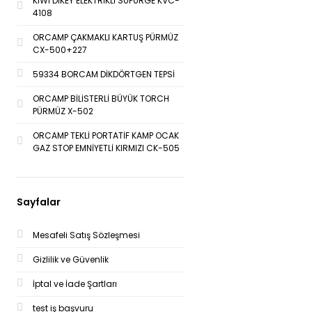
KİWİ DİKEY ELEKTRİKLİ SÜPÜRGE KVC-
4108
ORCAMP ÇAKMAKLI KARTUŞ PÜRMÜZ
CX-500+227
59334 BORCAM DİKDÖRTGEN TEPSİ
ORCAMP BİLİSTERLİ BÜYÜK TORCH
PÜRMÜZ X-502
ORCAMP TEKLİ PORTATİF KAMP OCAK
GAZ STOP EMNİYETLİ KIRMIZI CK-505
Sayfalar
Mesafeli Satış Sözleşmesi
Gizlilik ve Güvenlik
İptal ve İade Şartları
test iş başvuru