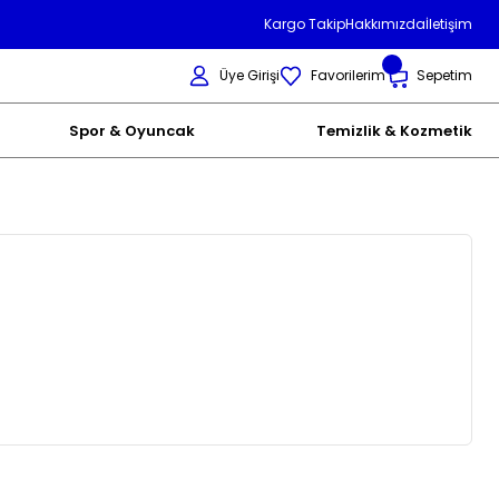
Kargo Takip
Hakkımızda
İletişim
Üye Girişi
Favorilerim
Sepetim
Spor & Oyuncak
Temizlik & Kozmetik