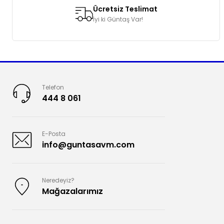
Ücretsiz Teslimat
İyi ki Güntaş Var!
Telefon
444 8 061
E-Posta
info@guntasavm.com
Neredeyiz?
Mağazalarımız