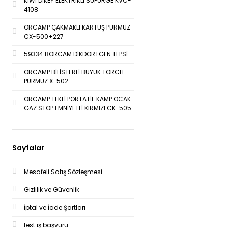
KİWİ DİKEY ELEKTRİKLİ SÜPÜRGE KVC-
4108
ORCAMP ÇAKMAKLI KARTUŞ PÜRMÜZ
CX-500+227
59334 BORCAM DİKDÖRTGEN TEPSİ
ORCAMP BİLİSTERLİ BÜYÜK TORCH
PÜRMÜZ X-502
ORCAMP TEKLİ PORTATİF KAMP OCAK
GAZ STOP EMNİYETLİ KIRMIZI CK-505
Sayfalar
Mesafeli Satış Sözleşmesi
Gizlilik ve Güvenlik
İptal ve İade Şartları
test iş başvuru