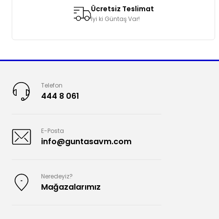
Ücretsiz Teslimat
İyi ki Güntaş Var!
Telefon
444 8 061
E-Posta
info@guntasavm.com
Neredeyiz?
Mağazalarımız