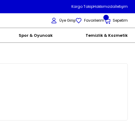
Kargo Takip
Hakkımızda
İletişim
Üye Girişi
Favorilerim
Sepetim
Spor & Oyuncak
Temizlik & Kozmetik