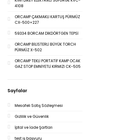
KİWİ DİKEY ELEKTRİKLİ SÜPÜRGE KVC-
4108
ORCAMP ÇAKMAKLI KARTUŞ PÜRMÜZ
CX-500+227
59334 BORCAM DİKDÖRTGEN TEPSİ
ORCAMP BİLİSTERLİ BÜYÜK TORCH
PÜRMÜZ X-502
ORCAMP TEKLİ PORTATİF KAMP OCAK
GAZ STOP EMNİYETLİ KIRMIZI CK-505
Sayfalar
Mesafeli Satış Sözleşmesi
Gizlilik ve Güvenlik
İptal ve İade Şartları
test iş başvuru