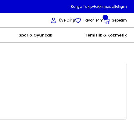
Kargo Takip
Hakkımızda
İletişim
Üye Girişi
Favorilerim
Sepetim
Spor & Oyuncak
Temizlik & Kozmetik