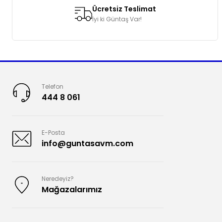
Ücretsiz Teslimat
İyi ki Güntaş Var!
Telefon
444 8 061
E-Posta
info@guntasavm.com
Neredeyiz?
Mağazalarımız