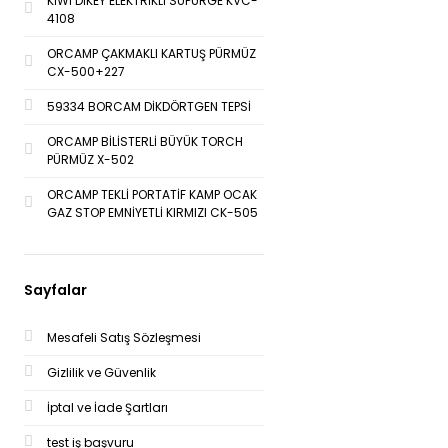
KİWİ DİKEY ELEKTRİKLİ SÜPÜRGE KVC-
4108
ORCAMP ÇAKMAKLI KARTUŞ PÜRMÜZ
CX-500+227
59334 BORCAM DİKDÖRTGEN TEPSİ
ORCAMP BİLİSTERLİ BÜYÜK TORCH
PÜRMÜZ X-502
ORCAMP TEKLİ PORTATİF KAMP OCAK
GAZ STOP EMNİYETLİ KIRMIZI CK-505
Sayfalar
Mesafeli Satış Sözleşmesi
Gizlilik ve Güvenlik
İptal ve İade Şartları
test iş başvuru