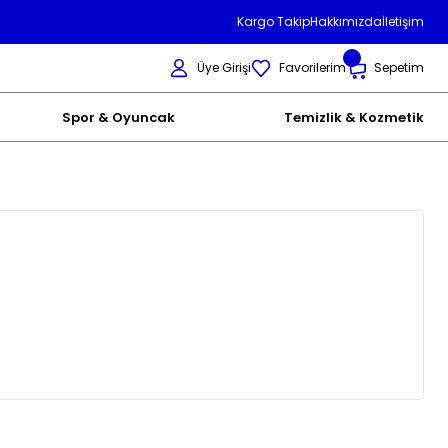
Kargo Takip
Hakkımızda
İletişim
Üye Girişi
Favorilerim
Sepetim
Spor & Oyuncak
Temizlik & Kozmetik