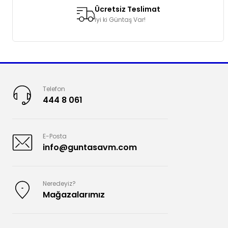
Ücretsiz Teslimat
İyi ki Güntaş Var!
Telefon
444 8 061
E-Posta
info@guntasavm.com
Neredeyiz?
Mağazalarımız